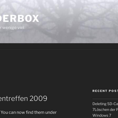
LDERBOX
r wenige viel
RECENT POS
entreffen 2009
Deleting SD-Ca
7
Löschen der P
! You can now find them under
Windows 7