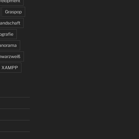
velopment
Graspop
andschaft
ografie
anorama
hwarzweiß
XAMPP