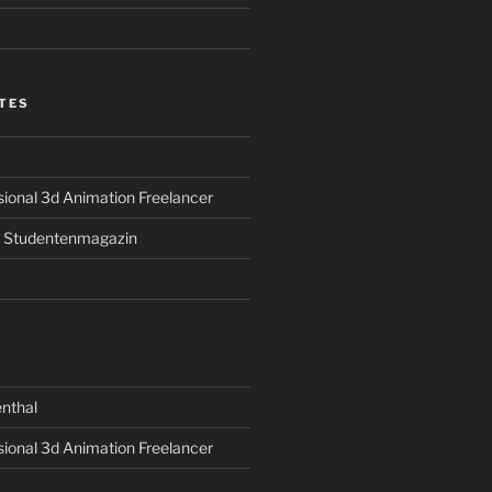
TES
sional 3d Animation Freelancer
s Studentenmagazin
nthal
sional 3d Animation Freelancer