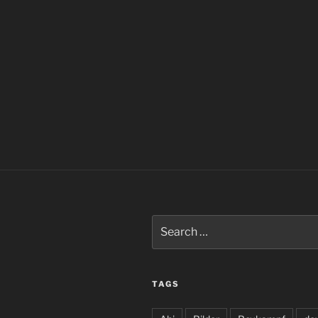
Search
for:
TAGS