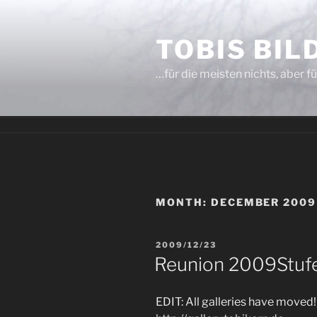
Skip
to
TOBIS BI
content
…für die meisten nichts, aber fü
MONTH:
DECEMBER 2009
POSTED
2009/12/23
ON
Reunion 2009
Stuf
EDIT: All galleries have moved