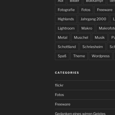
Abi
Bilder
Boxkampf
de
Fotografie
Fotos
Freeware
Highlands
Jahrgang 2000
L
Lightroom
Makro
Makrofot
Metal
Muschel
Musik
P
Schottland
Schriesheim
Sc
Spaß
Theme
Wordpress
CATEGORIES
flickr
Fotos
Freeware
Gedanken eines wirren Geistes