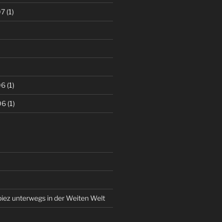
07
(1)
06
(1)
06
(1)
piez unterwegs in der Weiten Welt