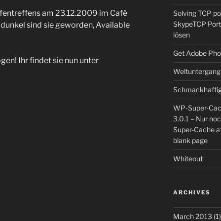
ufentreffens am 23.12.2009 im Café
Solving TCP p
Skype
TCP Por
dunkel sind sie geworden, Available
lösen
Get Adobe Pho
en! Ihr findet sie nun unter
Weltuntergang
Schmackhaftig
WP-Super-Cac
3.0.1 – Nur no
Super-Cache af
blank page
Whiteout
ARCHIVES
March 2013
(1)