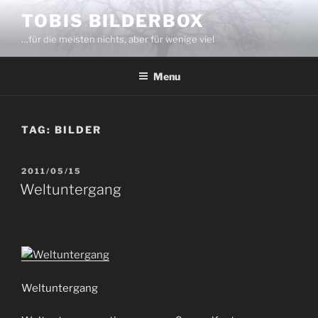
Skip
TOBIS BILDERBOX
to
…für die meisten nichts, aber für wenige viel
content
Menu
TAG:
BILDER
POSTED
2011/05/15
ON
Weltuntergang
Weltuntergang