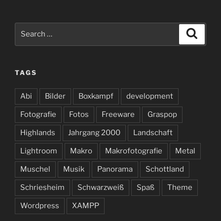
Search
Search
for:
TAGS
Abi
Bilder
Boxkampf
development
Fotografie
Fotos
Freeware
Graspop
Highlands
Jahrgang 2000
Landschaft
Lightroom
Makro
Makrofotografie
Metal
Muschel
Musik
Panorama
Schottland
Schriesheim
Schwarzweiß
Spaß
Theme
Wordpress
XAMPP