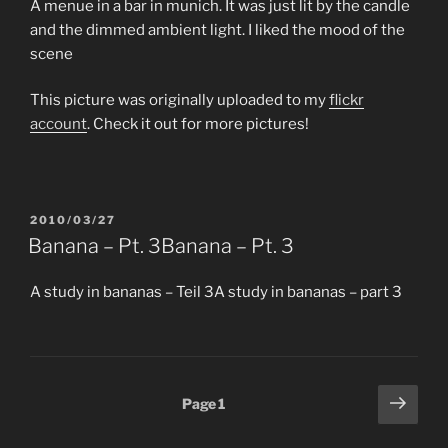
A menue in a bar in munich. It was just lit by the candle
and the dimmed ambient light. I liked the mood of the
scene
This picture was originally uploaded to my
flickr
account
. Check it out for more pictures!
POSTED
2010/03/27
ON
Banana – Pt. 3
Banana – Pt. 3
A study in bananas – Teil 3
A study in bananas – part 3
Posts
Next
Page
1
page
pagination