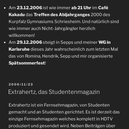
Am
23.12.2006
ist wie immer
ab 21 Uhr
im
Café
Kakadu
das
Treffen des Abijahrganges
2000 des
Kurpfalz Gymnasiums Schriesheim. Und natürlich sind
wie immer auch Nicht-Jahrgängler herzlich
willkommen!
Am
29.12.2006
steigt in Sepps und meiner
WG in
Karlsruhe
dieses Jahr wahrscheinlich zum letzten Mal
das von Romina, Hendrik, Sepp und mir organisierte
Spätsommerfest
!
POSTED
2006/11/23
ON
Extrahertz, das Studentenmagazin
Extrahertz ist ein Fernsehmagazin, von Studenten
gemacht und an Studenten gerichtet. Es ist derzeit das
einzige Fernsehmagazin welches komplett in HDTV
produziert und gesendet wird. Neben Beiträgen über