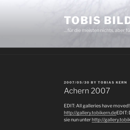
Skip
to
TOBIS BI
content
…für die meisten nichts, aber fü
POSTED
2007/05/30
BY
TOBIAS KERN
ON
Achern 2007
EDIT: All galleries have moved
http://gallery.tobikern.de
EDIT: 
sie nun unter
http://gallery.tob