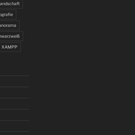
andschaft
ografie
anorama
hwarzweiß
XAMPP