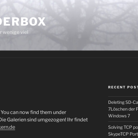
LDERBOX
r wenige viel
RECENT POS
Deleting SD-Ca
7
Löschen der P
! You can now find them under
Windows 7
Die Galerien sind umgezogen! Ihr findet
ikern.de
Solving TCP p
Skype
TCP Por