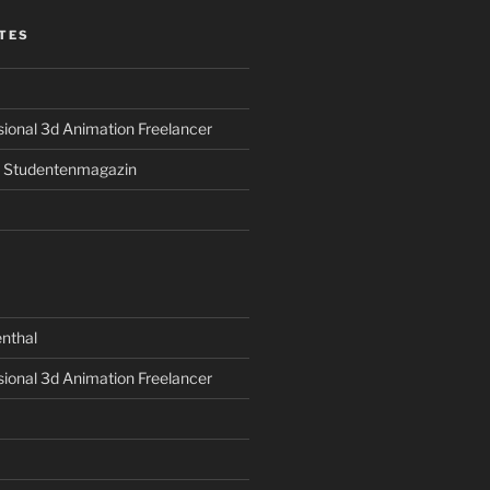
TES
sional 3d Animation Freelancer
s Studentenmagazin
nthal
sional 3d Animation Freelancer