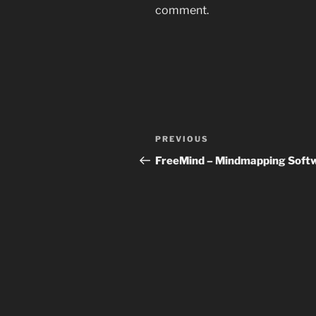
comment.
Post
Previous
PREVIOUS
navigation
Post
FreeMind – Mindmapping Soft