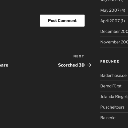
May 2007
(4)
April 2007
(1)
December 20
November 20
NEXT
Next
FREUNDE
Post
ware
Scorched 3D
Badenhose.de
Bernd Fürst
Jolanda Ringel
Puscheltours
Rainerlei