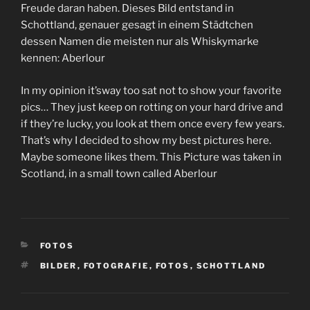
Freude daran haben. Dieses Bild entstand in
Schottland, genauer gesagt in einem Städtchen
dessen Namen die meisten nur als Whiskymarke
kennen: Aberlour
In my opinion it’sway too sat not to show your favorite
pics… They just keep on rotting on your hard drive and
if they’re lucky, you look at them once every few years.
That’s why I decided to show my best pictures here.
Maybe someone likes them. This Picture was taken in
Scotland, in a small town called Aberlour
CATEGORIES
FOTOS
TAGS
BILDER
,
FOTOGRAFIE
,
FOTOS
,
SCHOTTLAND