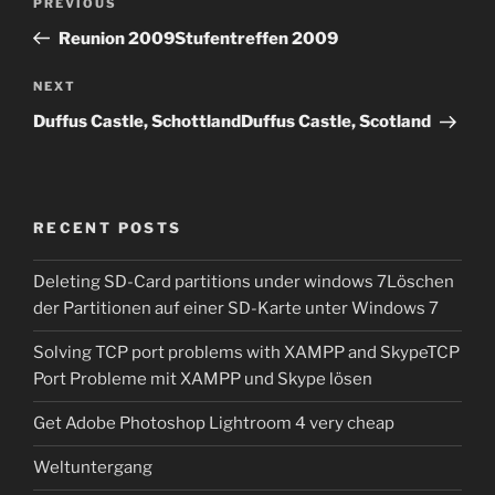
Previous
PREVIOUS
navigation
Post
Reunion 2009
Stufentreffen 2009
Next
NEXT
Post
Duffus Castle, Schottland
Duffus Castle, Scotland
RECENT POSTS
Deleting SD-Card partitions under windows 7
Löschen
der Partitionen auf einer SD-Karte unter Windows 7
Solving TCP port problems with XAMPP and Skype
TCP
Port Probleme mit XAMPP und Skype lösen
Get Adobe Photoshop Lightroom 4 very cheap
Weltuntergang