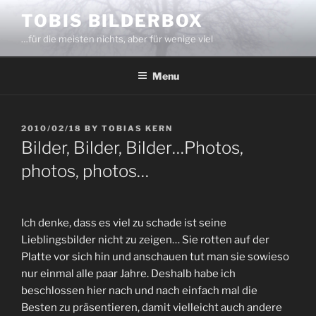
Skip
TOBIS BILDERBOX
to
…für die meisten nichts, aber für wenige viel
content
Menu
POSTED
2010/02/18
BY
TOBIAS KERN
ON
Bilder, Bilder, Bilder…
Photos,
photos, photos…
Ich denke, dass es viel zu schade ist seine
Lieblingsbilder nicht zu zeigen… Sie rotten auf der
Platte vor sich hin und anschauen tut man sie sowieso
nur einmal alle paar Jahre. Deshalb habe ich
beschlossen hier nach und nach einfach mal die
Besten zu präsentieren, damit vielleicht auch andere